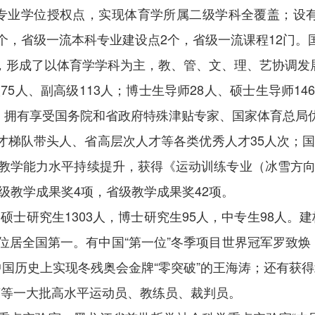
专业学位授权点，实现体育学所属二级学科全覆盖；设有
个，省级一流本科专业建设点2个，省级一流课程12门
，形成了以体育学学科为主，教、管、文、理、艺协调发
级75人、副高级113人；博士生导师28人、硕士生导师1
人；拥有享受国务院和省政府特殊津贴专家、国家体育总
梯队带头人、省高层次人才等各类优秀人才35人次；国际
育教学能力水平持续提升，获得《运动训练专业（冰雪方
级教学成果奖4项，省级教学成果奖42项。
人、硕士研究生1303人，博士研究生95人，中专生98人
位居全国第一。有中国“第一位”冬季项目世界冠军罗致焕
中国历史上实现冬残奥会金牌“零突破”的王海涛；还有获
爽等一大批高水平运动员、教练员、裁判员。