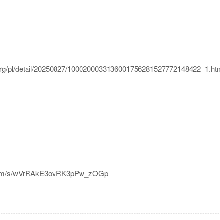
/detail/20250827/1000200033136001756281527772148422_1.ht
m/s/wVrRAkE3ovRK3pPw_zOGp