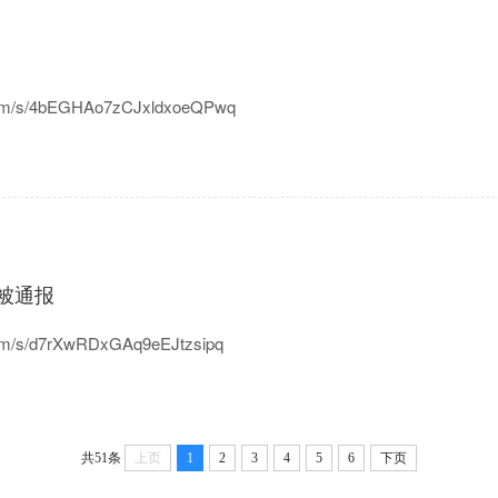
/s/4bEGHAo7zCJxldxoeQPwq
被通报
/s/d7rXwRDxGAq9eEJtzsipq
共51条
上页
1
2
3
4
5
6
下页