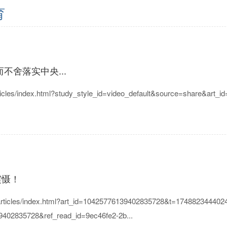
育
不舍落实中央...
les/index.html?study_style_id=video_default&source=share&art
震慑！
cles/index.html?art_id=10425776139402835728&t=1748823444024
402835728&ref_read_id=9ec46fe2-2b...