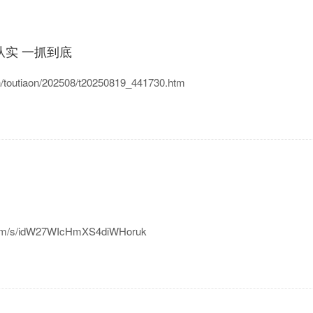
从实 一抓到底
tiaon/202508/t20250819_441730.htm
/s/idW27WIcHmXS4diWHoruk