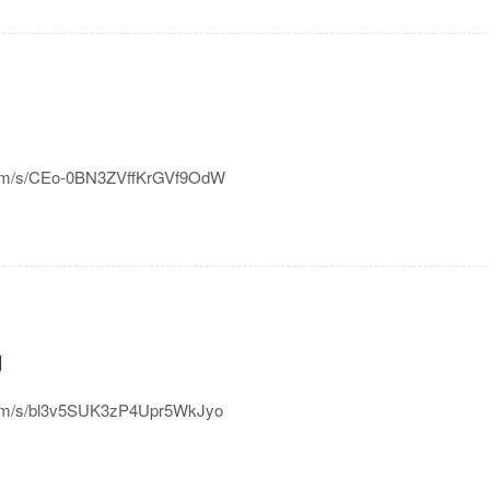
/s/CEo-0BN3ZVffKrGVf9OdW
切
/s/bl3v5SUK3zP4Upr5WkJyo