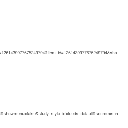
_id=1261439977675249794&item_id=1261439977675249794&sha
&showmenu=false&study_style_id=feeds_default&source=sha