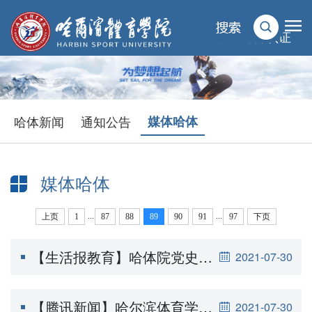
统一身份认证
哈体新闻
通知公告
媒体哈体
媒体哈体
...
...
上页
1
87
88
89
90
91
97
下页
当前位置：
首页
>
新闻动态
>
媒体哈体
【生活报教育】哈体院党史学习教育实践这样开展
2021-07-30
【腾讯新闻】哈尔滨体育学院开展系列“学史力行” 实践活动
2021-07-30