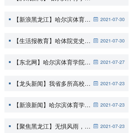
【新浪黑龙江】哈尔滨体育学院党史学习教育火热开展
2021-07-30
【生活报教育】哈体院党史学习教育专题组织生活会
2021-07-30
【东北网】哈尔滨体育学院临时困难专项补助 开通心理服务平台咨询服务
2021-07-27
【龙头新闻】我省多所高校向河南籍受灾学生提供帮助
2021-07-23
【新浪新闻】哈尔滨体育学院启动河南洪涝灾害紧急响应
2021-07-23
【聚焦黑龙江】无惧风雨，携爱前行——哈尔滨体育学院启动河南洪涝灾害紧急响应
2021-07-23