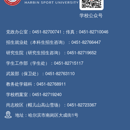
学校公众号
党政办公室：0451-82700741；传真：0451-82710046
招生就业处（本科生招生咨询）：0451-82766447
研究生院（研究生招生咨询）：0451-82719652
学生工作部（学生处）：0451-82715117
武装部（保卫处）：0451-82763110
教务处学籍科：0451-82768911
学校档案室：0451-82719240
尚志校区（帽儿山高山雪场）：0451-82723367
地址：哈尔滨市南岗区大成街1号