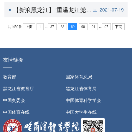
【新浪黑龙江】“重温龙江党史、回顾峥嵘岁月”哈尔滨体育学院开展主题党日活动
2021-07-19
...
...
共1450条
上页
1
87
88
89
90
91
97
下页
友情链接
教育部
国家体育总局
黑龙江省教育厅
黑龙江省体育局
中国奥委会
中国体育科学学会
中国体育在线
中国大学生在线