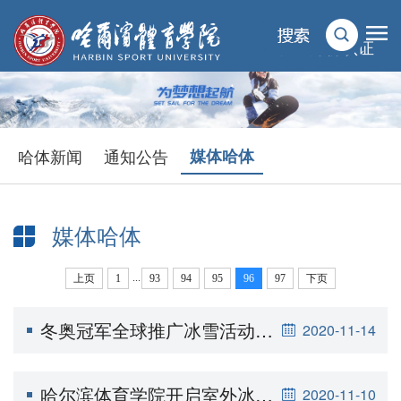
统一身份认证
哈体新闻
通知公告
媒体哈体
媒体哈体
...
上页
1
93
94
95
96
97
下页
当前位置：
首页
>
新闻动态
>
媒体哈体
冬奥冠军全球推广冰雪活动在哈尔滨体育学院启动
2020-11-14
哈尔滨体育学院开启室外冰上训练课（二）
2020-11-10