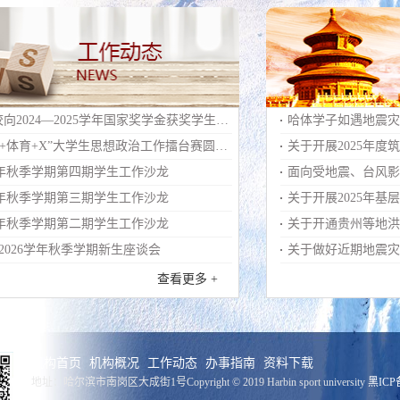
时，负责勤工助学
10.负责学生旷课
11.负责学生违
12.负责新生入学
13.负责新疆籍少
校向2024—2025学年国家奖学金获奖学生家
哈体学子如遇地震灾
14.负责学生公
15.负责本部门
+体育+X”大学生思想政治工作擂台赛圆满
关于开展2025年
16.完成学校交办
5年秋季学期第四期学生工作沙龙
面向受地震、台风影
17.有关职责分
5年秋季学期第三期学生工作沙龙
关于开展2025年基
理处协助配合。协
5年秋季学期第二期学生工作沙龙
关于开通贵州等地洪
-2026学年秋季学期新生座谈会
关于做好近期地震灾
查看更多 +
机构首页
机构概况
工作动态
办事指南
资料下载
地址：哈尔滨市南岗区大成街1号
Copyright © 2019 Harbin sport university
黑ICP