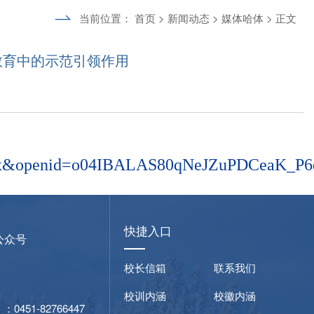
当前位置：
首页
>
新闻动态
>
媒体哈体
> 正文
教育中的示范引领作用
=wx&openid=o04IBALAS80qNeJZuPDCeaK_P
快捷入口
公众号
校长信箱
联系我们
校训内涵
校徽内涵
51-82766447