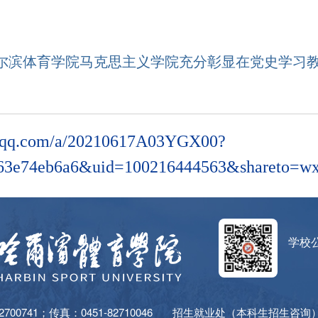
尔滨体育学院马克思主义学院充分彰显在党史学习
ws.qq.com/a/20210617A03YGX00?
263e74eb6a6&uid=100216444563&shareto
学校
00741；传真：0451-82710046
招生就业处（本科生招生咨询）：04