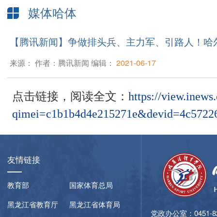
媒体哈体
【腾讯新闻】争做排头兵、主力军、引路人！哈
来源： 作者：腾讯新闻 编辑：
2021-06-17
点击链接，阅读全文：
https://view.ine
qimei=c1b1b4d4e215271e&devid=4c572
友情链接
教育部
国家体育总局
黑龙江省教育厅
黑龙江省体育局
党政办公室：0451-827