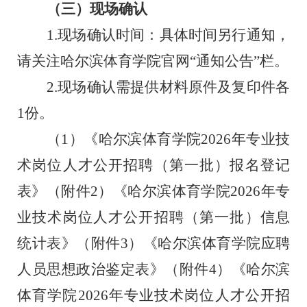
（三）现场确认
1.
现场确认时间：具体时间另行通知，
请关注
哈尔滨体育学院
官网
“通知公告”栏
。
2.
现场确认需提供材料原件及复印件各
1
份。
（
1
）
《哈尔滨体育学院
202
6
年
专业技
术岗位
人才公开招聘
（第一批）
报名登记
表》（附件
2
）《哈尔滨体育学院
202
6
年
专
业技术岗位
人才公开招聘
（第一批）
信息
统计表》（附件
3
）《哈尔滨体育学院应聘
人员思想政治鉴定表》（附件
4
）《
哈尔滨
体育学院
202
6
年
专业技术岗位
人才公开招