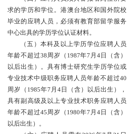
求的学历和学位
。
港澳台地区和国外院校
毕业
的应聘人员，必须有教育部留学服务
中心出具的学历学位认证材料。
（五）
本科及以上
学历学位
应聘人员
年龄不超过
3
8
周岁
（
19
87
年
7
月
4
日
（
含
）
以后
出生）
。
具有
博士
研究生
学历学位或
专业技术中级职务
应聘人员
年龄
不超过
40
周岁（
198
5
年
7
月
4
日
（
含
）
以后出生）
，
具有
副高级及以上
专业技术
职务
应聘人员
年龄
不超过
45
周岁（
19
8
0
年
7
月
4
日
（
含
）
以后出生）
。