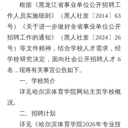
根据《黑龙江省事业单位公开招聘工
作人员实施细则》
（黑人社发〔
2014〕63
号）
《关于进一步做好全省事业单位公开
招聘工作的通知》
（黑人社发〔
20
24
〕
26
号）
等
文件精神
，结合
学校人才需求
，经
学校研究决定，面向社会公开招聘人才
6
名
，现将有关事宜公告如下
。
一
、
学校简介
详见
哈尔滨体育学院
网站主页学校概
况。
二、招聘计划
详见《
哈尔滨体育学院
202
6
年
专业技