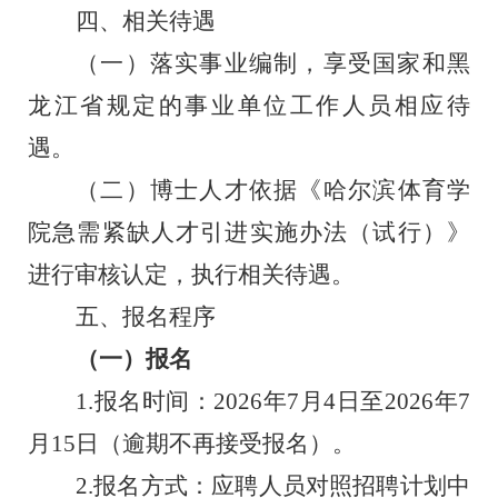
四、相关待遇
（一）落实事业编制，享受国家和黑
龙江省规定的事业单位工作人员相应待
遇。
（二）
博士
人才
依据《哈尔滨体育学
院急需紧缺人才引进实施办法（试行）》
进行
审核
认定，执行相关待遇
。
五、报名程序
（一）报名
1.
报名时间：
202
6
年
7
月
4
日至
202
6
年
7
月
15
日（逾期不再接受报名）。
2.
报名方式：应聘人员对照招聘计划中