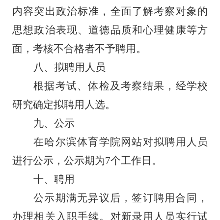
内容突出政治标准，全面了解考察对象的
思想政治表现、道德品质和心理健康等方
面
，
考核不合格者不予聘用。
八、拟聘用人员
根据
考试、
体检
及考察结
果，
经学校
研究
确定拟聘用人选
。
九
、公示
在
哈尔滨体育学院
网站对拟
聘用
人员
进行公示，公示期为
7
个工作日。
十
、
聘用
公示期满无异议后，签订聘用合同，
办理相关入职手续。对新录用人员实行试