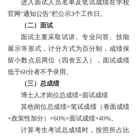
进入面试人员名单及笔试成绩在学校
官网
“通知公告”栏
公示
3
个工作日。
（二）面试
面试主要采取试讲、
专业问答、技能
展示
等形式，计分方式为百分制，
成绩保
留小数点后两位
（四舍五入）
，
面试成绩
低于
60
分者不予录用。
（
三
）
总成绩
博士人才岗位
总成绩
=面试成绩
其他岗位
总成绩
=
笔试成绩（卷面成绩
+
政策性加分）
×60%+
面试成绩
×40%
。
计算考生考试总成绩时，按照所占比