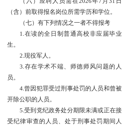
（六）应聘人员需在
202
6
年
7
月
31
日
（含）前取得报名岗位所需学历和学位
。
（七）有下列情况之一者不得报考
1.
在读的全日制普通高校非应届毕业
生。
2.
现役军人。
3.
存在学术不端、师德师风问题的人
员。
4.
曾因犯罪受过刑事处罚的人员和曾被
开除公职的人员。
5.
受到党纪
政务
处分期限未满或正在接
受纪律审查的人员、处于刑事处罚期间人