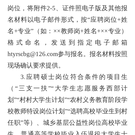
岗位，将附件
2
-
5
、证件照电子版及
其他报
名材料以电子邮件形式，按
“
应聘岗位
+
姓
名
+
专业
”
（如：
××
教师
岗
+
姓名
+
××
专业
）
格式命名，发送到指定电子邮箱
htyrscbg@126.com
参与报名。
报名材料
按照
现场确认要求提供。
3.
应聘硕士岗位符合条件的项目生
（
“
三支一扶
”“
大学生志愿服务西部计
划
”“
村村大学生计划
”“
农村义务教育阶段学
校教师特设岗位计划
”“
选聘高校毕业生到村
任职
”
等）、城乡基层公益性岗位高校毕业
生、普通高等学校毕业入伍退役大学生士