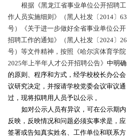
根据《黑龙江省事业单位公开招聘工
作人员实施细则》（黑人社发〔
2014〕63
号）《关于进一步做好
全省
事业单位公开
招聘工作的通知》（黑人社发〔
20
24
〕
26
号）等文件
精神
，按照《哈尔滨体育学院
202
5
年上半年
人才
公开招聘公告》
中明确
的原则、程序和方式，经学
校
校长办公会
议研究决定，并报请学校
党委
会议审议通
过
，现将拟聘用人员予以公示
。
如对公示人员有异议，可在公示期内
反映，反映情况和
问题必须实事求是，应
签署或告知真实姓名、工作单位和联系方