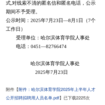
式
,对线索不清的匿名信和匿名电话，公示
期间不予受理。
公示时间：
202
5
年
7
月
23
日
—
8
月
1
日
（
7个
工作日
）
受理单位：哈尔滨体育学院人事处
电话：
0451—
82766474
哈尔滨体育学院人事处
2025年7月23日
附件【
附件：哈尔滨体育学院2025年上半年人才
公开招聘拟聘用人员名单.pdf
】已下载
2225
次