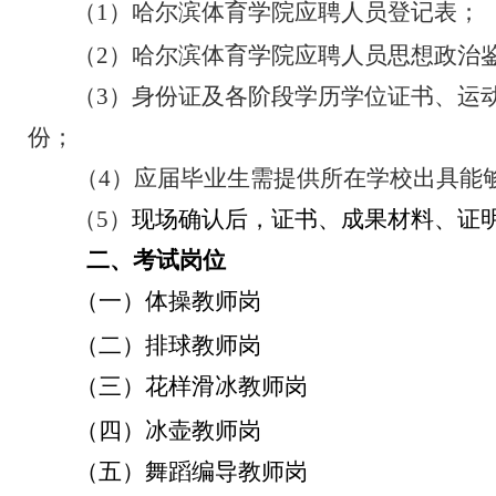
哈尔滨体育学院应聘人员登记表；
（
1
）
哈尔滨体育学院应聘人员思想政治
（
2
）
身份证及各阶段学历学位证书、运
（
3
）
份；
（
4
）应届毕业生需提供所在学校出具能
现场确认后，证书、成果材料、证
（
5
）
二、考试岗位
（一）体操教师岗
（二）排球教师岗
（三）花样滑冰教师岗
（四）冰壶教师岗
（五）舞蹈编导教师岗