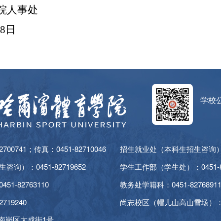
院人事处
8
日
学校
00741；传真：0451-82710046
招生就业处（本科生招生咨询）：04
询）：0451-82719652
学生工作部（学生处）：0451-82
1-82763110
教务处学籍科：0451-8276891
719240
尚志校区（帽儿山高山雪场）：045
南岗区大成街1号