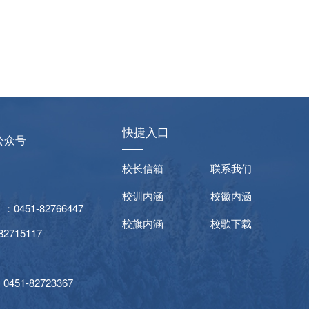
快捷入口
公众号
校长信箱
联系我们
校训内涵
校徽内涵
51-82766447
校旗内涵
校歌下载
715117
1
1-82723367