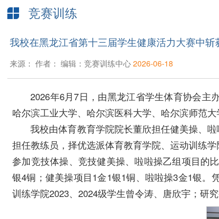
竞赛训练
我校在黑龙江省第十三届学生健康活力大赛中斩获
来源： 作者： 编辑：竞赛训练中心
2026-06-18
2026年6月7日，由黑龙江省学生体育协
哈尔滨工业大学、哈尔滨医科大学、哈尔滨师范大学
我校由体育教育学院院长董欣担任健美操、啦
担任教练员，择优选派体育教育学院、运动训练学
参加竞技体操、竞技健美操、啦啦操乙组项目的比赛
银4铜；健美操项目1金1银1铜、啦啦操3金1银
训练学院2023、2024级学生曾令涛、唐欣宇；