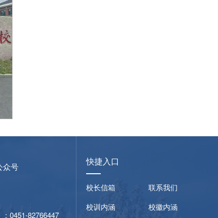
快捷入口
公众号
校长信箱
联系我们
校训内涵
校徽内涵
51-82766447