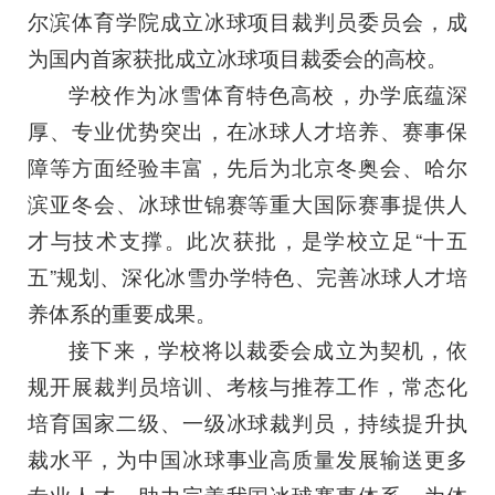
尔滨体育学院成立冰球项目裁判员委员会，成
为国内首家获批成立冰球项目裁委会的高校。
学校作为冰雪体育特色高校，办学底蕴深
厚、专业优势突出，在冰球人才培养、赛事保
障等方面经验丰富，先后为北京冬奥会、哈尔
滨亚冬会、冰球世锦赛等重大国际赛事提供人
才与技术支撑。此次获批，是学校立足“十五
五”规划、深化冰雪办学特色、完善冰球人才培
养体系的重要成果。
接下来，学校将以裁委会成立为契机，依
规开展裁判员培训、考核与推荐工作，常态化
培育国家二级、一级冰球裁判员，持续提升执
裁水平，为中国冰球事业高质量发展输送更多