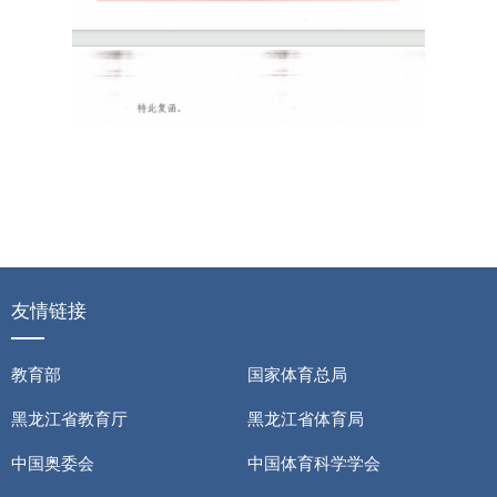
友情链接
教育部
国家体育总局
黑龙江省教育厅
黑龙江省体育局
中国奥委会
中国体育科学学会