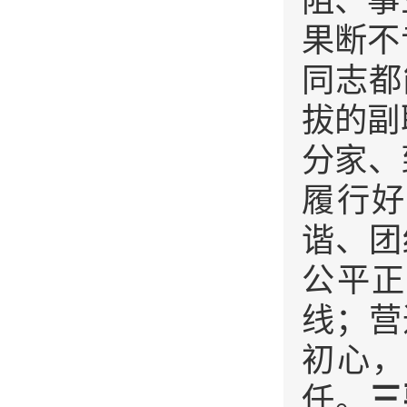
阻、事
果断不
同志都
拔的副
分家、
履行好
谐、团
公平正
线；营
初心，
任。
三