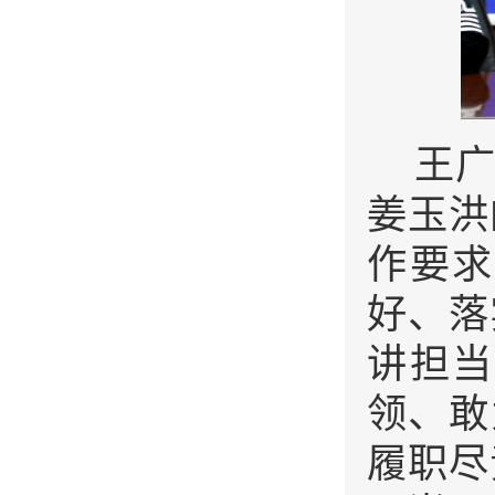
王
姜玉洪
作要求
好、落
讲担当
领、敢
履职尽