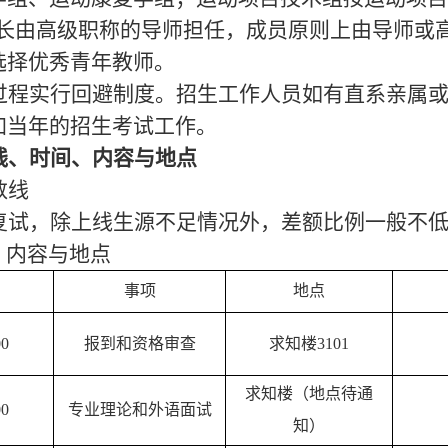
长由高级职称的导师担任，
成员原则上由导师或
选择优秀青年教师。
过程实行回避制度。招生工作人员如有直系亲属
加当年的招生考试工作。
线、时间、内容与地点
数线
复试，除上线生源不足情况外，差额比例一般不
内容与地点
事项
地点
00
报到和资格审查
求
知
楼
3101
求
知
楼（地点待通
00
专业理论和外语面试
知）