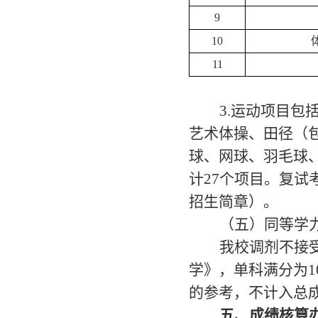
9
10
11
3.运动
项目
包
艺术体操、田径
（
球、网球、羽毛球
计
27个项目。复试
招生简章）。
（五）同等学
我校调剂不接
学》，单科满分为
1
的参考，不计入总
五、成绩核算