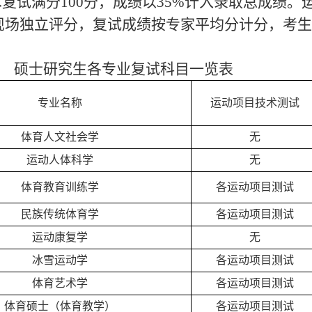
术复试满分100分，
成绩以
35%计入录取总成绩。
现场独立评分，复试成绩按专家平均分
计分，
考生
研究生各专业复试科目一览表
专业名称
运动项目技术
测试
体育人文社会学
无
运动人体科学
无
体育教育训练学
各
运动项目测试
民族传统体育学
各
运动项目测试
运动康复学
无
冰雪运动学
各
运动项目测试
体育艺术学
各
运动项目测试
体育硕士（体育教学）
各
运动项目测试