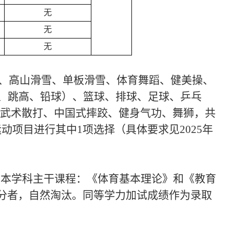
无
无
无
、高山滑雪、单板滑雪、体育舞蹈、健美操、
远、跳高、铅球
）
、篮球、排球、足球、乒乓
武术散打、中国式摔跤、健身气功、舞狮
，
共
动项目进行其中1项选择（具体要求见2025年
门本学科主干课程：《体育
基本理论
》和《教育
0分者，自然淘汰。同等学力加试成绩作为录取