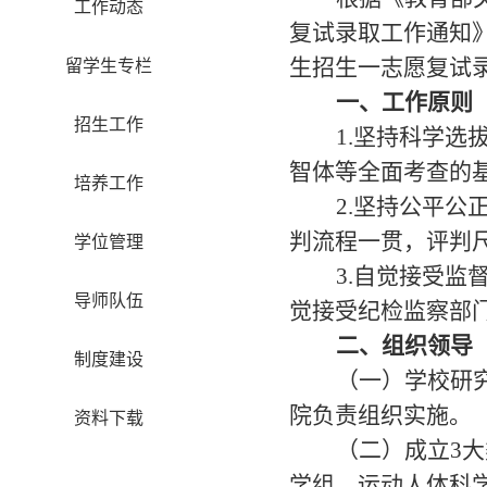
工作动态
复试录取工作通知
生
招生一志愿
复试
留学生专栏
一、工作原则
招生工作
1.坚持科学
智体等全面考查的
培养工作
2.坚持公平
判流程一贯，评判
学位管理
3.自觉接受
导师队伍
觉接受纪检监察部
二、组织领导
制度建设
（一）学校研
院负责组织实施。
资料下载
（二）成立
3
大
学组、运动人体科