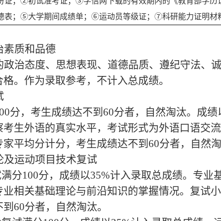
份证；②初试准考证；③学信网下载的有效期内的《教育部学历
德表；⑤大学期间成绩单；⑥运动员等级证；⑦科研能力证明材
治素质和品德
的政治态度、思想表现、道德品质、遵纪守法、
合格。作为录取参考，不计入总成绩。
试
100分，考生成绩达不到60分者，自然淘汰。成绩
察考生外语的真实水平，考试形式为外语口语交流
专家平均分
计分，
考生成绩达不到
60分者，自然
论及运动项目技术
复试
试满分
100分，成绩以35%计入录取总成绩。专
专业相关基础理论与前沿知识的掌握情况。复试小
不到
60分者，自然淘汰。