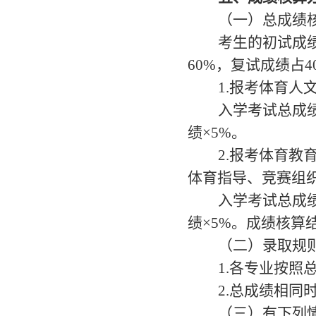
（一）总成绩
考生的初试成
60%，复试成绩占
1.报考体育
入学考试总成
绩×5%。
2.报考体育
体育指导、竞赛组
入学考试总成
绩×5%。
成绩核算
（二）录取规
1.各专业按
2
.总成绩相同
（
三
）有下列