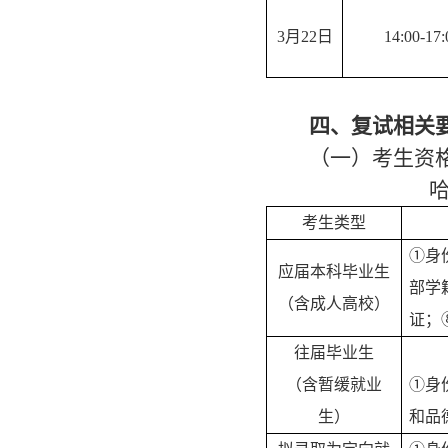
3
月
22
日
14
:0
0-17:
四、复试相关
（一）考生资
考生类型
①身
应届本科毕业生
部学
（含成人高校）
证；
往届毕业生
（含暂缓就业
①身
生）
和品