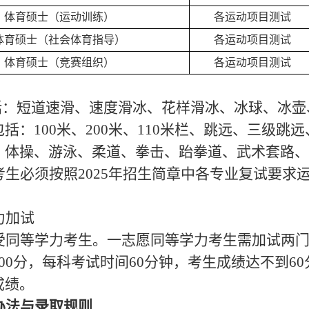
体育硕士（运动训练）
各
运动项目测试
体育硕士（社会体育指导）
各
运动项目测试
体育硕士（竞赛组织）
各
运动项目测试
括
：短道速滑、速度滑冰、花样滑冰、冰球、冰壶
包括：
100米、200米、110米栏、跳远、三级跳
、体操、游泳、柔道、拳击、跆拳道、武术套路、
考生必须按照2025年招生简章中各专业复试要求运
力加试
受同等学力考生。一志愿同等学力考生需加试两
00分
，
每科考试时间
60分钟，考生成绩达不到6
成绩。
办法与录取规则