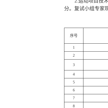
2.运动项目技
分。
复试小组专家
硕士
序号
1
2
3
4
5
6
7
8