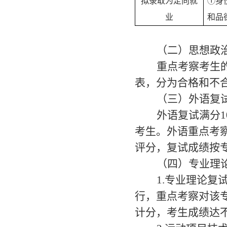
拟录取为定向就
①身
业
和品
（二）思想政
重点考察考生
表，分为合格和不
（三）外语复
外语复试满分
考生。
外语重点考
评分，复试成绩按
（四）专业
理
1.专业
理论
复
行，重点考察对该
计分，
考生成绩达