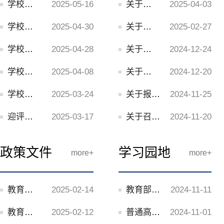
学校召开本科教育教学审核评估工作总结会议
2025-05-16
关于哈尔滨体育学院2025年本科教育教学审核评估自评报告的公示
2025-04-03
学校召开本科教育教学审核评估专家意见交流会
2025-04-30
关于开展2024-2025学年春季学期开学教学工作检查的通知
2025-02-27
学校召开本科教育教学审核评估专家入校见面会
2025-04-28
关于召开本科教育教学审核评估工作重点任务推进会议的通知
2024-12-24
学校召开本科教育教学审核评估线上启动会
2025-04-08
关于召开本科教育教学审核评估工作会议的通知
2024-12-20
学校召开本科教育教学审核评估预评估专家反馈会
2025-03-24
关于报送审核评估工作动态的通知
2024-11-25
迎评促建||优良学风建设季——民族传统体育学院多措并举在行动
2025-03-17
关于召开教学质量过关检查活动暨督导检查反馈会议的通知
2024-11-20
政策文件
学习园地
more+
more+
教育部办公厅关于印发《教育信息化标准化工作管理办法》的通知
2025-02-14
教育部关于印发《普通高等学校师范类专业认证实施办法（暂行）》的通知
2024-11-11
教育部等八部门关于印发《普通本科高校 产业兼职教师管理办法》的通知
2025-02-12
普通高等学校本科教育教学审核评估（2021-2025）精要导读
2024-11-01