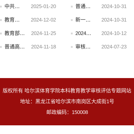
中共中央 国务院印发《教育强国建设规划纲要（2024—2035年）》
2025-01-20
普通高等学校本科教育教学审核评估（2021-2025）工作指南
2024-10-31
教育部关于一流本科课程建设的实施意见
2024-12-02
新一轮普通高等学校本科教育教学审核评估42问
2024-10-31
教育部关于加强和规范普通本科高校实习管理工作的意见
2024-11-25
2024年高等教育质量监测国家数据平台数据填报指南-通用篇
2024-10-12
普通高等学校辅导员队伍建设规定
2024-11-18
审核评估指标体系定量指标释义及计算方法
2024-07-23
版权所有 哈尔滨体育学院本科教育教学审核评估专题网站
地址：黑龙江省哈尔滨市南岗区大成街1号
邮政编码：150008