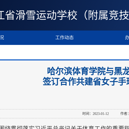
江省滑雪运动学校（附属竞
况
工作动态
哈尔滨体育学院与黑
签订合作共建省女子手
时间：2023-01-12
作者
围绕贯彻落实习近平总书记关于体育工作的重要