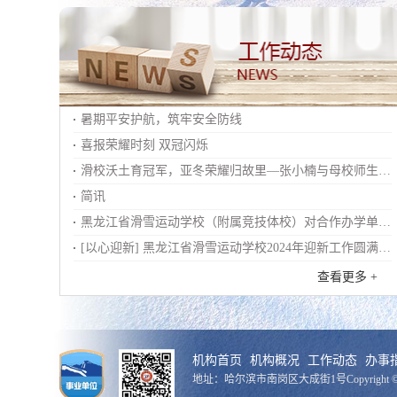
暑期平安护航，筑牢安全防线
喜报荣耀时刻 双冠闪烁
滑校沃土育冠军，亚冬荣耀归故里—张小楠与母校师生的
冰雪对话
简讯
黑龙江省滑雪运动学校（附属竞技体校）对合作办学单位
北京大兴贵仁武术院进行教育教学检查（简讯）
[以心迎新] 黑龙江省滑雪运动学校2024年迎新工作圆满结
束
查看更多 +
机构首页
机构概况
工作动态
办事
地址：哈尔滨市南岗区大成街1号
Copyright ©