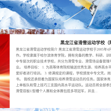
黑龙江省滑雪运动学校（附属
黑龙江省滑雪运动学校简介 黑龙江省滑雪运动学校于2005年4
作。学校隶属于哈尔滨体育学院，拥有完备的教学、科研、训
中专层次的职业技术学校，共分为滑雪专业、滑雪场设备管理
业。 培养目标： 1. 为高等体育院校输送优秀生源、培养高水
爱好者进行培训。 3. 修满规定的课程，学校颁发中专文凭
书。 我校还承担着为国家队培养滑雪运动员的任务。国家体
上单板队和雪上技巧三支国内高水平运动队。运动员将全部参加全
滑雪双板U型槽个人赛和全体赛包揽多项冠军，并且...